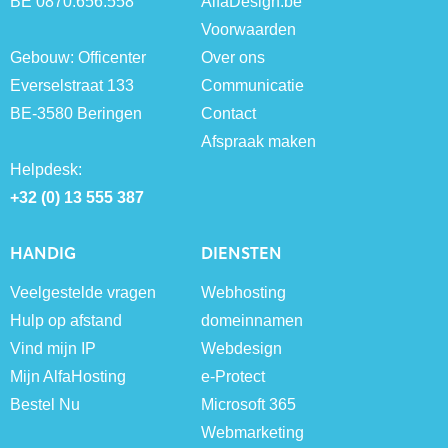
BE 0870.656.558
AlfaDesign.be
Voorwaarden
Gebouw: Officenter
Over ons
Everselstraat 133
Communicatie
BE-3580 Beringen
Contact
Afspraak maken
Helpdesk:
+32 (0) 13 555 387
HANDIG
DIENSTEN
Veelgestelde vragen
Webhosting
Hulp op afstand
domeinnamen
Vind mijn IP
Webdesign
Mijn AlfaHosting
e-Protect
Bestel Nu
Microsoft 365
Webmarketing