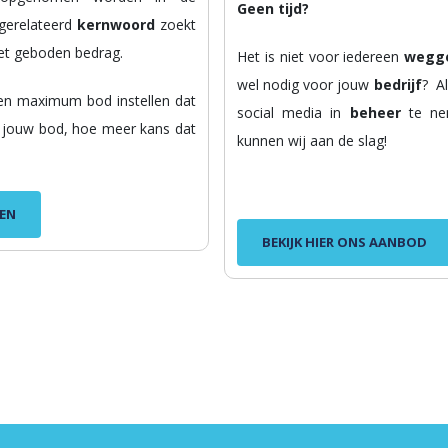
Geen tijd?
gerelateerd
kernwoord
zoekt
et geboden bedrag.
Het is niet voor iedereen
wegg
wel nodig voor jouw
bedrijf
? A
een maximum bod instellen dat
social media in
beheer
te n
er jouw bod, hoe meer kans dat
kunnen wij aan de slag!
EN
BEKIJK HIER ONS AANBOD