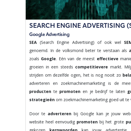
SEARCH ENGINE ADVERTISING (
Google Advertising
SEA
(Search Engine Advertising) of ook wel
S
genoemd. In de volksmond beter te verstaan als
zoals
Google
. Eén van de meest
effectieve
manie
groeien in een steeds
competitievere
markt. Mil
strijden om dezelfde ogen, het is nog nooit zo
bel
adverteren en zoekmachinemarketing is de mee
producten
te
promoten
en je bedrijf te laten
g
strategieën
om zoekmachinemarketing goed uit te 
Door te
adverteren
bij Google kan je jouw web
website heel eenvoudig
promoten
bij het grote
pu
gekozen
kernwoorden
kan jouw advertenti