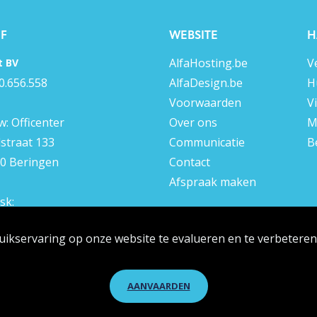
JF
WEBSITE
H
AlfaHosting.be
V
t BV
0.656.558
AlfaDesign.be
H
Voorwaarden
V
: Officenter
Over ons
M
lstraat 133
Communicatie
B
0 Beringen
Contact
Afspraak maken
sk:
 13 555 387
uikservaring op onze website te evalueren en te verbetere
AANVAARDEN
© 2026 AlfaNet | webdesign door
AlfaNet BV