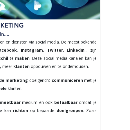
RKETING
n,...
en en diensten via social media. De meest bekende
acebook
,
Instagram
,
Twitter
,
LinkedIn
,.. zijn
schil
te
maken
. Deze social media kanalen kan je
, meer
klanten
opbouwen en te onderhouden.
de marketing
doelgericht
communiceren
met je
iële
klanten.
meetbaar
medium en ook
betaalbaar
omdat je
 Je kan
richten
op bepaalde
doelgroepen
. Zoals