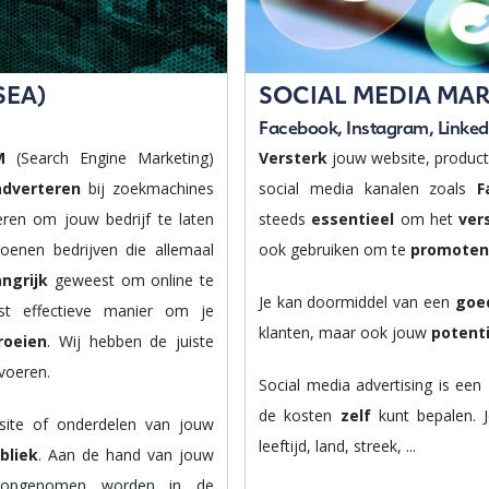
SEA)
SOCIAL MEDIA MA
Facebook, Instagram, LinkedI
EM
(Search Engine Marketing)
Versterk
jouw website, product
adverteren
bij zoekmachines
social media kanalen zoals
F
ren om jouw bedrijf te laten
steeds
essentieel
om het
ver
joenen bedrijven die allemaal
ook gebruiken om te
promoten
angrijk
geweest om online te
Je kan doormiddel van een
goe
st effectieve manier om je
klanten, maar ook jouw
potent
roeien
. Wij hebben de juiste
voeren.
Social media advertising is een
de kosten
zelf
kunt bepalen.
site of onderdelen van jouw
leeftijd, land, streek, ...
bliek
. Aan de hand van jouw
e opgenomen worden in de