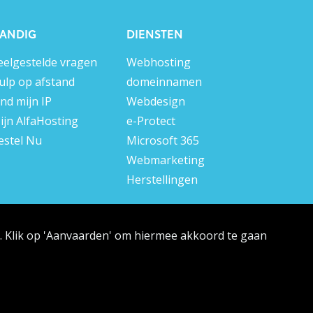
ANDIG
DIENSTEN
eelgestelde vragen
Webhosting
ulp op afstand
domeinnamen
ind mijn IP
Webdesign
ijn AlfaHosting
e-Protect
estel Nu
Microsoft 365
Webmarketing
Herstellingen
n. Klik op 'Aanvaarden' om hiermee akkoord te gaan